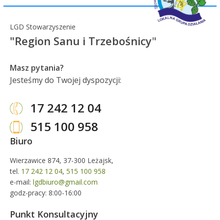
LGD Stowarzyszenie
"Region Sanu i Trzebośnicy
"
Masz pytania?
Jesteśmy do Twojej dyspozycji:
17 242 12 04
515 100 958
Biuro
Wierzawice 874, 37-300 Leżajsk,
tel.
17 242 12 04
,
515 100 958
e-mail:
lgdbiuro@gmail.com
godz-pracy: 8:00-16:00
Punkt Konsultacyjny