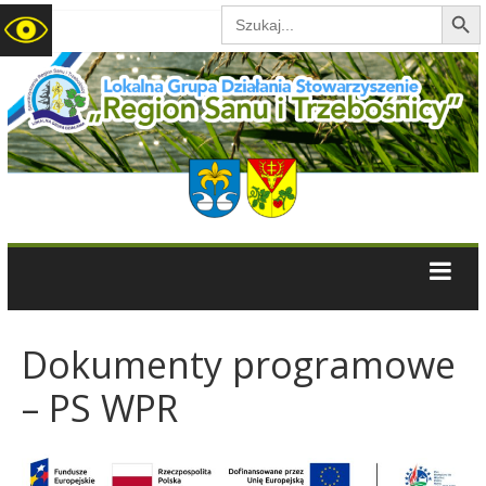
Search B
Search
for:
LGD
Region
Sanu
i
Trzebośnicy
Dokumenty programowe
– PS WPR