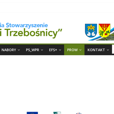
S
NABORY
PS_WPR
EFS+
PROW
KONTAKT
f