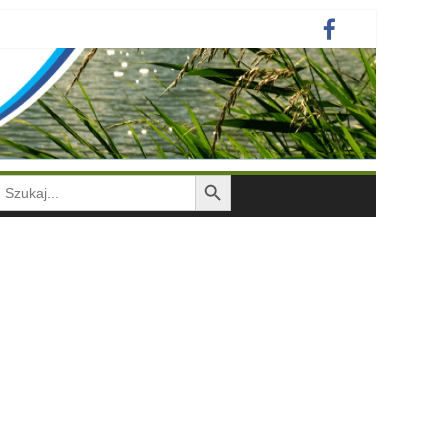
Search Button
earch
or: