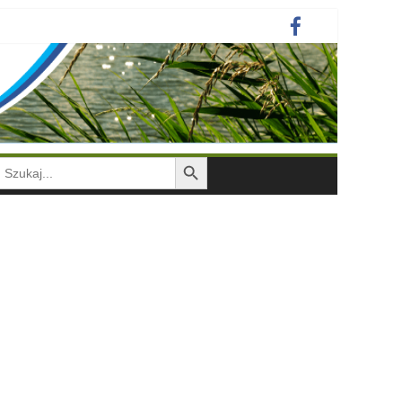
Search Button
earch
or: