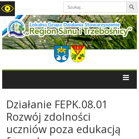
Search B
Search
for:
LGD
Region
Sanu
i
Trzebośnicy
Działanie FEPK.08.01
Rozwój zdolności
uczniów poza edukacją