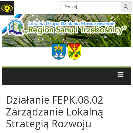
Search B
Search
for:
LGD
Region
Sanu
i
Trzebośnicy
Działanie FEPK.08.02
Zarządzanie Lokalną
Strategią Rozwoju