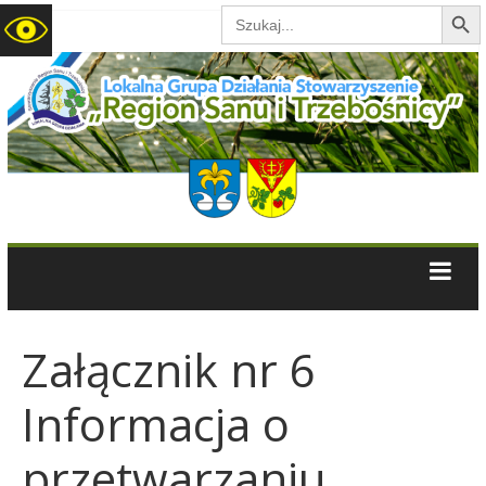
Search B
Search
for:
LGD
Region
Sanu
i
Trzebośnicy
Załącznik nr 6
Informacja o
przetwarzaniu