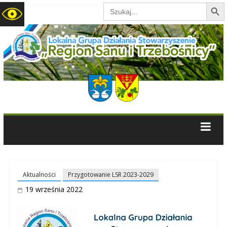
Search B
Search
for:
LGD
Region
Sanu
i
Trzebośnicy
Aktualności
Przygotowanie LSR 2023-2029
19 września 2022