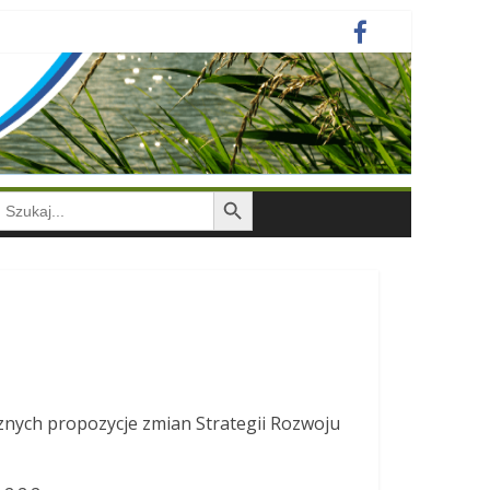
Search Button
earch
or:
znych propozycje zmian Strategii Rozwoju