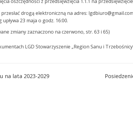
ia oszczędności z przedsięwzięcia 1.1.1 na przedsięwzięcie 
 przesłać drogą elektroniczną na adres: lgdbiuro@gmail.com
 upływa 23 maja o godz. 16:00.
ne zmiany zaznaczono na czerwono, str. 63 i 65)
umentach LGD Stowarzyszenie „Region Sanu i Trzebośnicy
u na lata 2023-2029
Posiedzeni