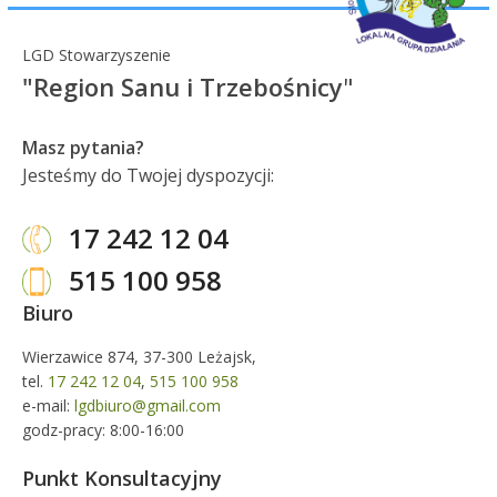
LGD Stowarzyszenie
"Region Sanu i Trzebośnicy
"
Masz pytania?
Jesteśmy do Twojej dyspozycji:
17 242 12 04
515 100 958
Biuro
Wierzawice 874, 37-300 Leżajsk,
tel.
17 242 12 04
,
515 100 958
e-mail:
lgdbiuro@gmail.com
godz-pracy: 8:00-16:00
Punkt Konsultacyjny