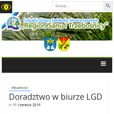
Search B
Search
for:
LGD
Region
Sanu
i
Trzebośnicy
Aktualności
Doradztwo w biurze LGD
11 czerwca 2019