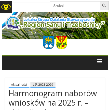
Search B
Search
for:
LGD
Region
Sanu
i
Trzebośnicy
Aktualności
LSR 2023-2029
Harmonogram naborów
wniosków na 2025 r. –