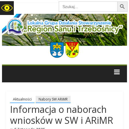
Search B
Search
for:
LGD
Region
Sanu
i
Trzebośnicy
Aktualności
Nabory SW ARiMR
Informacja o naborach
wniosków w SW i ARiMR