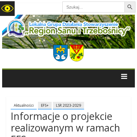
Search B
Search
for:
LGD
Region
Sanu
i
Trzebośnicy
Aktualności
EFS+
LSR 2023-2029
Informacje o projekcie
realizowanym w ramach