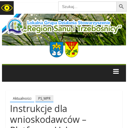
Search B
Search
for:
LGD
Region
Sanu
i
Trzebośnicy
Aktualności
PS_WPR
Instrukcje dla
wnioskodawców –