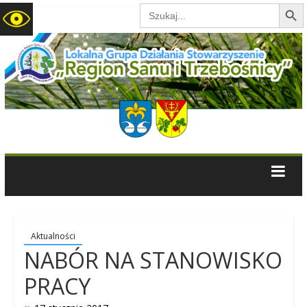
Search B
Search
for:
LGD
Region
Sanu
i
Trzebośnicy
Aktualności
NABÓR NA STANOWISKO
PRACY