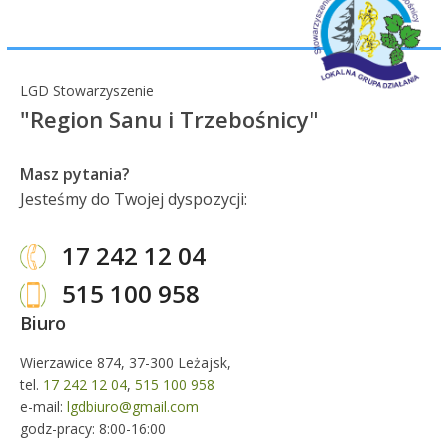
LGD Stowarzyszenie
"Region Sanu i Trzebośnicy
"
Masz pytania?
Jesteśmy do Twojej dyspozycji:
17 242 12 04
515 100 958
Biuro
Wierzawice 874, 37-300 Leżajsk,
tel.
17 242 12 04
,
515 100 958
e-mail:
lgdbiuro@gmail.com
godz-pracy: 8:00-16:00