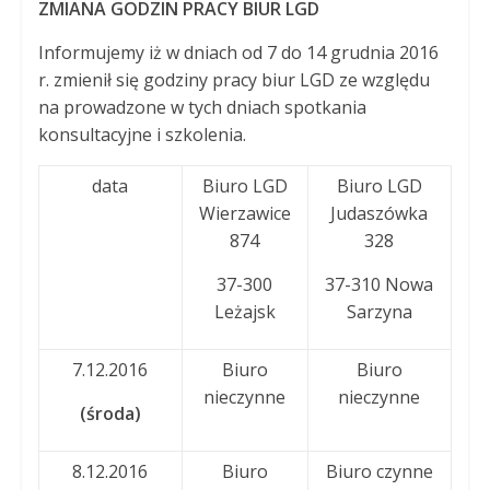
ZMIANA GODZIN PRACY BIUR LGD
Informujemy iż w dniach od 7 do 14 grudnia 2016
r. zmienił się godziny pracy biur LGD ze względu
na prowadzone w tych dniach spotkania
konsultacyjne i szkolenia.
data
Biuro LGD
Biuro LGD
Wierzawice
Judaszówka
874
328
37-300
37-310 Nowa
Leżajsk
Sarzyna
7.12.2016
Biuro
Biuro
nieczynne
nieczynne
(środa)
8.12.2016
Biuro
Biuro czynne