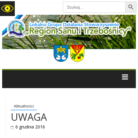
Search B
Search
for:
LGD
Region
Sanu
i
Trzebośnicy
Aktualności
UWAGA
6 grudnia 2016