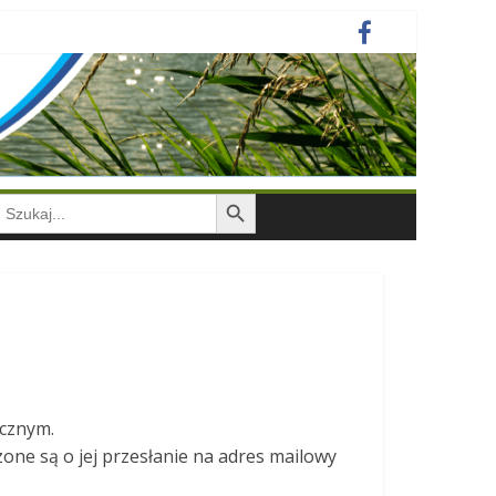
Search Button
earch
or:
icznym.
one są o jej przesłanie na adres mailowy