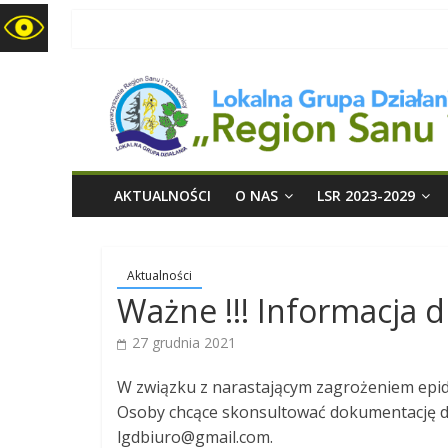
LGD
Region
Sanu
i
AKTUALNOŚCI
O NAS
LSR 2023-2029
Trzebośnicy
Aktualności
Ważne !!! Informacja
27 grudnia 2021
W związku z narastającym zagrożeniem epid
Osoby chcące skonsultować dokumentację dot
lgdbiuro@gmail.com.