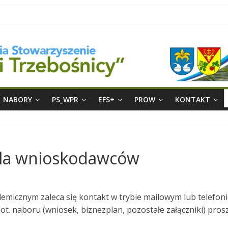
S
NABORY
PS_WPR
EFS+
PROW
KONTAKT
f
 dla wnioskodawców
emicznym zaleca się kontakt w trybie mailowym lub telefon
. naboru (wniosek, biznezplan, pozostałe załączniki) prosz