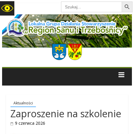
Search B
Search
for:
LGD
Region
Sanu
i
Trzebośnicy
Aktualności
Zaproszenie na szkolenie
9 czerwca 2026