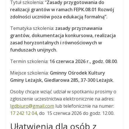
Tytuł szkolenia: “
Zasady przygotowania do
realizacji grantów w ramach FEPK.08.01 Rozwój
zdolności uczniów poza edukacją formalną”.
Tematyka szkolenia:
zasady przyznawania
grantów, dokumentacja konkursowa, realizacja
zasad horyzontalnych i równościowych w
funduszach unijnych.
Termin szkolenia:
16 czerwca 2026 r., godz. 08.00
.
Miejsce szkolenia:
Gminny Ośrodek Kultury
Gminy Leżajsk, Giedlarowa 285, 37-300 Leżajsk
.
Osoby chcące wziąć udział w spotkaniu prosimy o
zgłoszenie uczestnictwa elektronicznie na adres:
lgdbiuro@gmail.com
lub telefonicznie na numer:
17 242 12 04
, do 15 czerwca 2026 do godz. 12.00.
Ułatwienia dla osób z