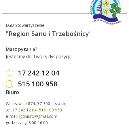
LGD Stowarzyszenie
"Region Sanu i Trzebośnicy
"
Masz pytania?
Jesteśmy do Twojej dyspozycji:
17 242 12 04
515 100 958
Biuro
Wierzawice 874, 37-300 Leżajsk,
tel.
17 242 12 04
,
515 100 958
e-mail:
lgdbiuro@gmail.com
godz-pracy: 8:00-16:00