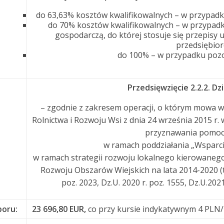
do 63,63% kosztów kwalifikowalnych – w przypadku
do 70% kosztów kwalifikowalnych – w przypad
gospodarczą, do której stosuje się przepisy 
przedsiębior
do 100% – w przypadku poz
Przedsięwzięcie 2.2.2. Dz
– zgodnie z zakresem operacji, o którym mowa w 
Rolnictwa i Rozwoju Wsi z dnia 24 września 2015 r
przyznawania pomoc
w ramach poddziałania „Wsparci
w ramach strategii rozwoju lokalnego kierowane
Rozwoju Obszarów Wiejskich na lata 2014-2020 (t.j.
poz. 2023, Dz.U. 2020 r. poz. 1555, Dz.U.2021 
boru:
23 696,80 EUR,
co przy kursie indykatywnym 4 PLN