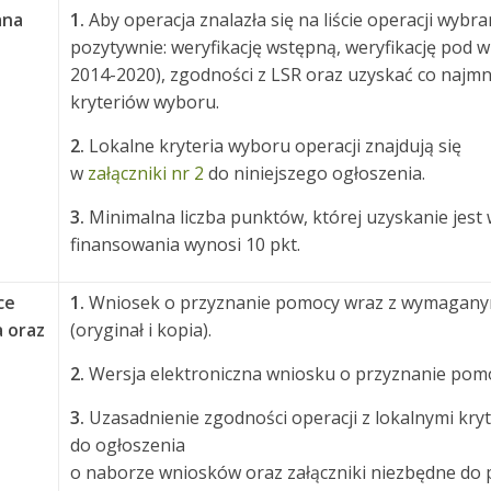
ana
1.
Aby operacja znalazła się na liście operacji wyb
pozytywnie: weryfikację wstępną, weryfikację po
2014-2020), zgodności z LSR oraz uzyskać co najmn
kryteriów wyboru.
2.
Lokalne kryteria wyboru operacji znajdują się
w
załączniki nr 2
do niniejszego ogłoszenia.
3.
Minimalna liczba punktów, której uzyskanie jest
finansowania wynosi 10 pkt.
ce
1.
Wniosek o przyznanie pomocy wraz z wymaganym
 oraz
(oryginał i kopia).
2.
Wersja elektroniczna wniosku o przyznanie pom
3.
Uzasadnienie zgodności operacji z lokalnymi kry
do ogłoszenia
o naborze wniosków oraz załączniki niezbędne do p