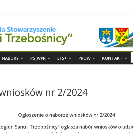
S
NABORY
PS_WPR
EFS+
PROW
KONTAKT
f
 wniosków nr 2/2024
Ogłoszenie o naborze wniosków nr 2/2024
Region Sanu i Trzebośnicy
”
ogłasza nabór wniosków o udzie