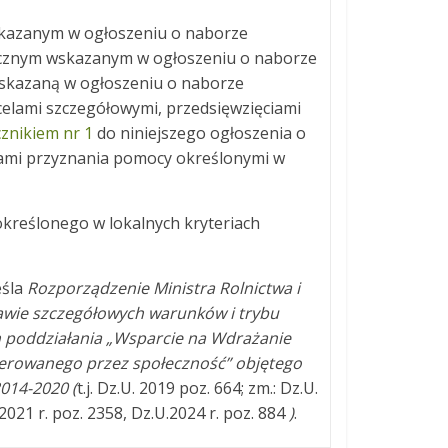
wskazanym w ogłoszeniu o naborze
cznym wskazanym w ogłoszeniu o naborze
skazaną w ogłoszeniu o naborze
celami szczegółowymi, przedsięwzięciami
cznikiem nr 1
do niniejszego ogłoszenia o
ami przyznania pomocy określonymi w
eślonego w lokalnych kryteriach
eśla
Rozporządzenie Ministra Rolnictwa i
rawie szczegółowych warunków i trybu
 poddziałania „Wsparcie na Wdrażanie
kierowanego przez społeczność” objętego
014-2020 (
t.j. Dz.U. 2019 poz. 664; zm.: Dz.U.
.2021 r. poz. 2358, Dz.U.2024 r. poz. 884
)
.