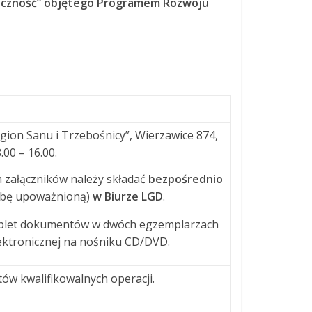
ołeczność” objętego Programem Rozwoju
gion Sanu i Trzebośnicy”, Wierzawice 874,
.00 – 16.00.
załączników należy składać
bezpośrednio
sobę upoważnioną)
w Biurze LGD
.
mplet dokumentów w dwóch egzemplarzach
elektronicznej na nośniku CD/DVD.
tów kwalifikowalnych operacji.