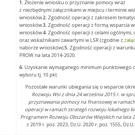
1.
Złożenie wniosku o przyznanie pomocy wraz
z niezbędnymi załącznikami w miejscu i terminie 
wniosków.
2.
Zgodność operacji z zakresem tematy
wniosków.
3.
Zgodność operacji z formą wsparcia w
wniosków.
4.
Zgodność operacji z celami ogólnymi, 
oraz wskaźnikami zawartymi w LSR (zgodnie z
załą
naborze wniosków).
5.
Zgodność operacji z warunk
PROW na lata 2014-2020.
6.
Uzyskanie wymaganego minimum punktowego okr
wyboru tj. 10 pkt.
Pozostałe warunki ubiegania się o wsparcie okr
Rozwoju Wsi z dnia 24 września 2015 r. w sp
przyznawania pomocy na finansowej w ramach
operacji w ramach strategii rozwoju lokalnego 
Programem Rozwoju Obszarów Wiejskich na lata 2
z 2019 r. poz. 2023, Dz.U. 2020 r. poz. 1555, Dz.U