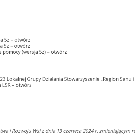
ja 5z –
otwórz
ja 5z –
otwórz
e pomocy (wersja 5z) –
otwórz
023 Lokalnej Grupy Działania Stowarzyszenie „Region Sanu i
h LSR –
otwórz
twa i Rozwoju Wsi z dnia 13 czerwca 2024 r. zmieniającym 