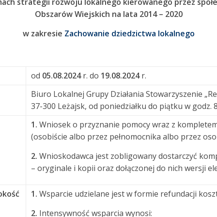
mach strategii rozwoju lokalnego kierowanego przez sp
Obszarów Wiejskich na lata 2014 – 2020
w zakresie
Zachowanie dziedzictwa lokalnego
od
05.08.2024
r. do
19.08.2024
r.
Biuro Lokalnej Grupy Działania Stowarzyszenie „Re
37-300 Leżajsk, od poniedziałku do piątku w godz. 8
1.
Wniosek o przyznanie pomocy wraz z kompletem 
(osobiście albo przez pełnomocnika albo przez o
2.
Wnioskodawca jest zobligowany dostarczyć ko
– oryginale i kopii oraz dołączonej do nich wersji 
okość
1.
Wsparcie udzielane jest w formie refundacji kosz
2.
Intensywność wsparcia wynosi: