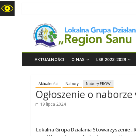
LGD
Region
Sanu
i
AKTUALNOŚCI
O NAS
LSR 2023-2029
Trzebośnicy
Aktualności
Nabory
Nabory PROW
Ogłoszenie o naborze
19 lipca 2024
Lokalna Grupa Działania Stowarzyszenie „