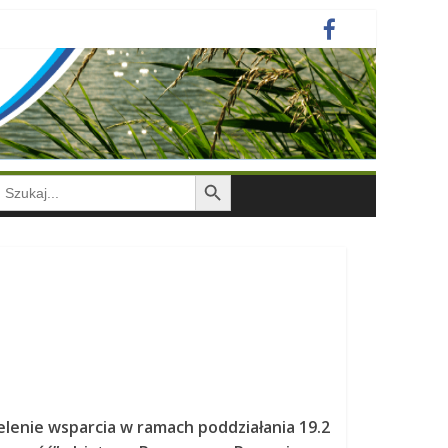
Search Button
earch
or:
lenie wsparcia w ramach poddziałania 19.2