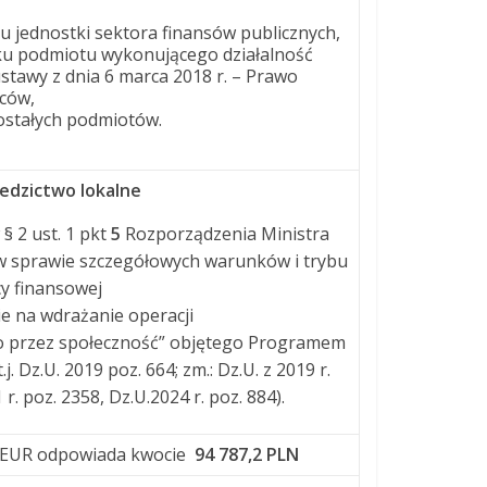
 jednostki sektora finansów publicznych,
ku podmiotu wykonującego działalność
ustawy z dnia 6 marca 2018 r. – Prawo
ców,
ostałych podmiotów.
iedzictwo lokalne
§ 2 ust. 1 pkt
5
Rozporządzenia Ministra
. w sprawie szczegółowych warunków i trybu
y finansowej
e na wdrażanie operacji
go przez społeczność” objętego Programem
 Dz.U. 2019 poz. 664; zm.: Dz.U. z 2019 r.
r. poz. 2358, Dz.U.2024 r. poz. 884).
/EUR odpowiada kwocie
94 787,2 PLN