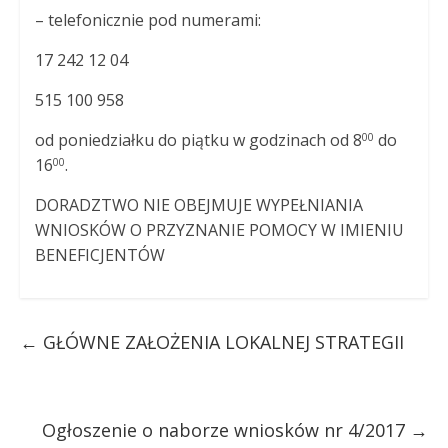
– telefonicznie pod numerami:
17 242 12 04
515 100 958
od poniedziałku do piątku w godzinach od 8
do
00
16
.
00
DORADZTWO NIE OBEJMUJE WYPEŁNIANIA
WNIOSKÓW O PRZYZNANIE POMOCY W IMIENIU
BENEFICJENTÓW
←
GŁÓWNE ZAŁOŻENIA LOKALNEJ STRATEGII
Ogłoszenie o naborze wniosków nr 4/2017
→