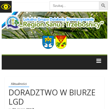
Search B
Search
for:
LGD
Region
Sanu
i
Trzebośnicy
Aktualności
DORADZTWO W BIURZE
LGD