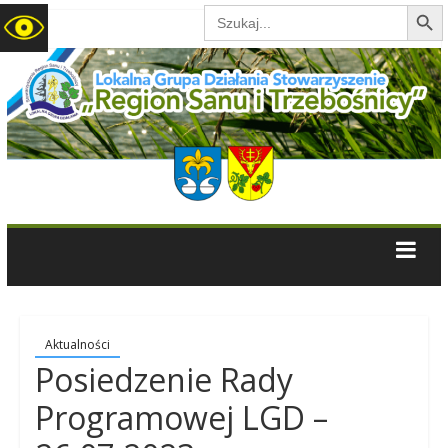
Search B
Search
for:
LGD
Region
Sanu
i
Trzebośnicy
Aktualności
Posiedzenie Rady
Programowej LGD –