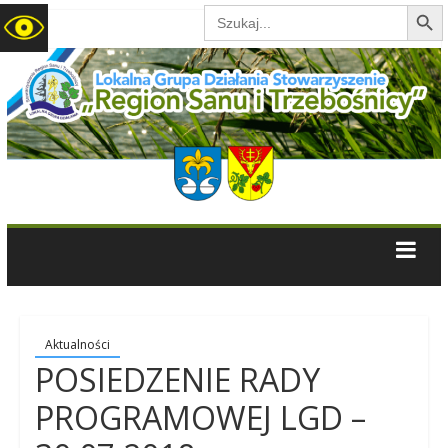
Search B
Search
for:
LGD
Region
Sanu
i
Trzebośnicy
Aktualności
POSIEDZENIE RADY
PROGRAMOWEJ LGD –