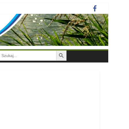
Search Button
earch
or: