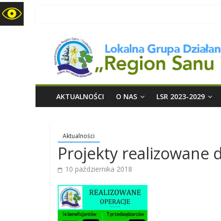
LGD
Region
Sanu
i
AKTUALNOŚCI
O NAS
LSR 2023-2029
Trzebośnicy
Aktualności
Projekty realizowane 
10 października 2018