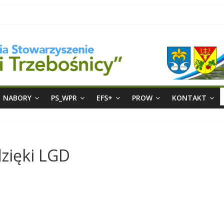
S
NABORY
PS_WPR
EFS+
PROW
KONTAKT
f
dzięki LGD