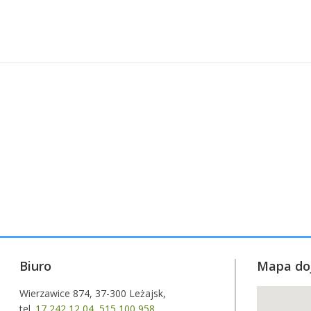
Biuro
Mapa do
Wierzawice 874, 37-300 Leżajsk,
tel.
17 242 12 04
,
515 100 958