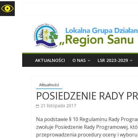
LGD
Region
Sanu
i
AKTUALNOŚCI
O NAS
LSR 2023-2029
Trzebośnicy
Aktualności
POSIEDZENIE RADY P
21 listopada 2017
Na podstawie § 10 Regulaminu Rady Program
zwołuje Posiedzenie Rady Programowej, któ
przeprowadzenia procedury oceny i wyboru o