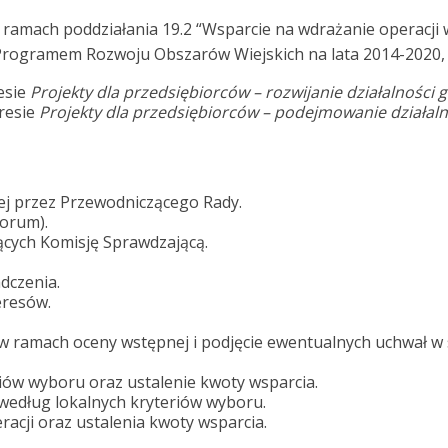
amach poddziałania 19.2 “Wsparcie na wdrażanie operacji w
Programem Rozwoju Obszarów Wiejskich na lata 2014-2020,
esie
Projekty dla przedsiębiorców – rozwijanie działalności 
kresie
Projekty dla przedsiębiorców – podejmowanie działal
j przez Przewodniczącego Rady.
orum).
cych Komisję Sprawdzającą.
dczenia.
eresów.
 w ramach oceny wstępnej i podjęcie ewentualnych uchwał w s
iów wyboru oraz ustalenie kwoty wsparcia.
 według lokalnych kryteriów wyboru.
acji oraz ustalenia kwoty wsparcia.