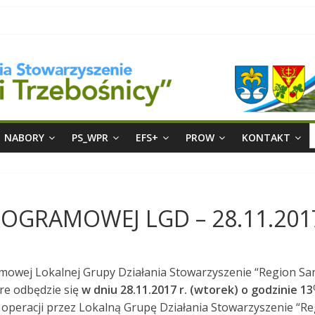
S
NABORY
PS_WPR
EFS+
PROW
KONTAKT
f
ROGRAMOWEJ LGD – 28.11.201
owej Lokalnej Grupy Działania Stowarzyszenie “Region San
re odbędzie się
w dniu 28.11.2017 r. (wtorek) o godzinie 13
peracji przez Lokalną Grupę Działania Stowarzyszenie “Reg